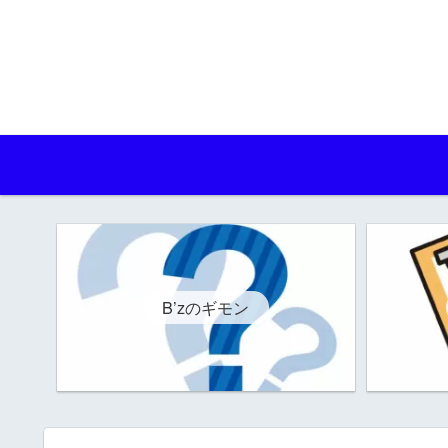
B’zのギモン