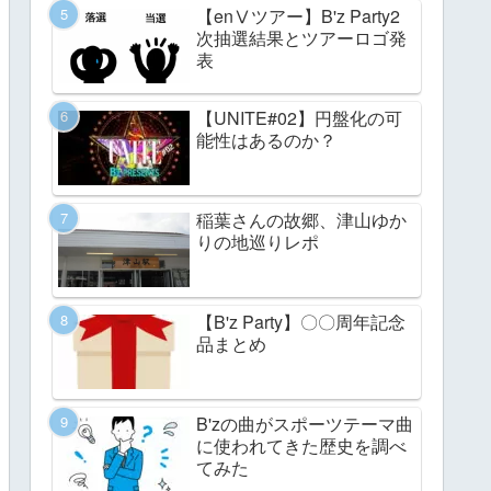
【enⅤツアー】B'z Party2
次抽選結果とツアーロゴ発
表
【UNITE#02】円盤化の可
能性はあるのか？
稲葉さんの故郷、津山ゆか
りの地巡りレポ
【B'z Party】〇〇周年記念
品まとめ
B'zの曲がスポーツテーマ曲
に使われてきた歴史を調べ
てみた