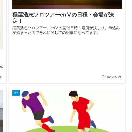
稲葉浩志ソロツアーenⅤの日程・会場が決
定！
稲葉浩志ソロツアー、enⅤの開催日時・場所が決まり、申込み
が始まったのでそれに関しての記事になってます。
本
02
2026.05.21
B'z