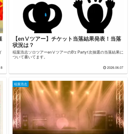
催
【enⅤツアー】チケット当落結果発表！当落
状況は？
イ
稲葉浩志ソロツアーenⅤツアーのB'z Party1次抽選の当落結果に
ついて書いてます。
18
2026.06.07
稲葉浩志