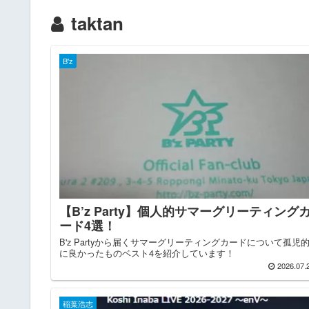
taktan
B'z
【B’z Party】個人的サマーグリーティング
ード4選！
B'z Partyから届くサマーグリーティングカードについて孤児
に良かったものベスト4を紹介しています！
2026.07.
稲葉浩志