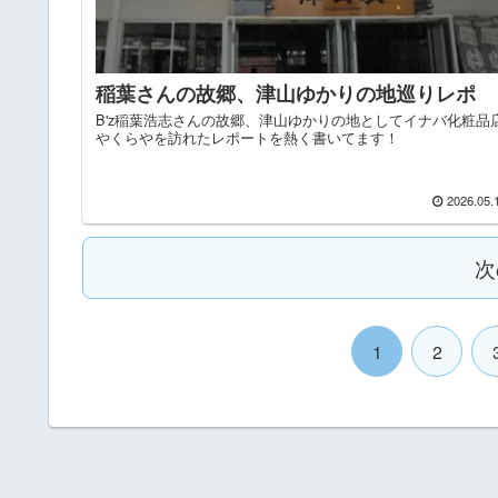
稲葉さんの故郷、津山ゆかりの地巡りレポ
B'z稲葉浩志さんの故郷、津山ゆかりの地としてイナバ化粧品
やくらやを訪れたレポートを熱く書いてます！
2026.05.
次
1
2