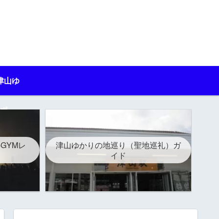
津山ゆ
ポ
-GYMレ
津山ゆかりの地巡り（聖地巡礼）ガ
イド