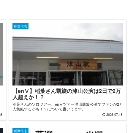
稲葉浩志
カ
【enⅤ】稲葉さん凱旋の津山公演は2日で2万
人超えか！？
的
稲葉さんのソロツアー、enⅤツアー津山凱旋公演でファンが2万
人集結するかも！？について書いてます。
26
2026.07.18
稲葉浩志