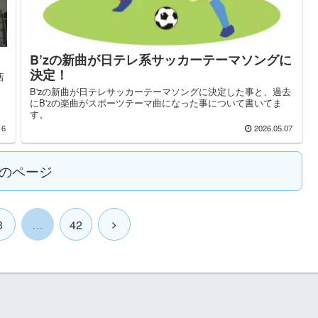
B’zの新曲が日テレ系サッカーテーマソングに
決定！
店
B'zの新曲が日テレサッカーテーマソングに決定した事と、過去
にB'zの楽曲がスポーツテーマ曲になった事について書いてま
す。
16
2026.05.07
のページ
3
…
42