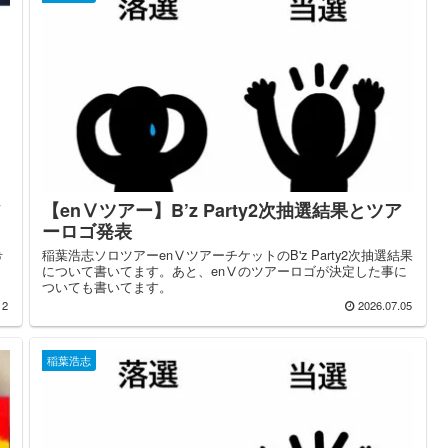
ア
【enⅤツアー】B’z Party2次抽選結果とツア
ーロゴ発表
希
稲葉浩志ソロツアーenⅤツアーチケットのB'z Party2次抽選結果
について書いてます。あと、enⅤのツアーロゴが決定した事に
ついても書いてます。
12
2026.07.05
稲葉浩志