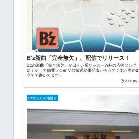
B’z新曲「完全無欠」、配信でリリース！
B'zの新曲「完全無欠」が日テレ系サッカーW杯の応援ソング
に！そして稲葉ソロenⅤの抽選結果発表がもうすぐある事の2
立てで書いてます！
2026.06.
B'zゆかりの地巡り