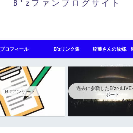
プロフィール
B’zリンク集
稲葉さんの故郷、
かりの地巡りレ
過去に参戦したB’zのLIVE
B’zアンケート
ポート