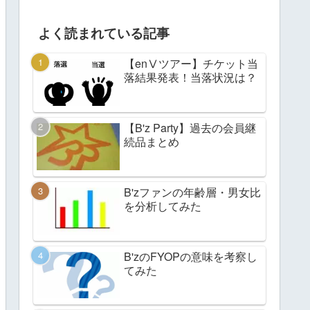
よく読まれている記事
【enⅤツアー】チケット当
落結果発表！当落状況は？
【B'z Party】過去の会員継
続品まとめ
B'zファンの年齢層・男女比
を分析してみた
B'zのFYOPの意味を考察し
てみた