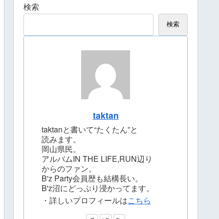
検索
検索
taktan
taktanと書いて“たくたん”と
読みます。
岡山県民。
アルバムIN THE LIFE,RUN辺り
からのファン。
B'z Party会員歴も結構長い。
B'z沼にどっぷり浸かってます。
・詳しいプロフィールは
こちら