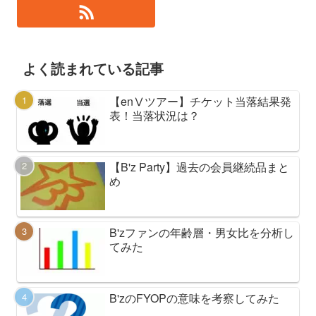
よく読まれている記事
【enⅤツアー】チケット当落結果発
表！当落状況は？
【B'z Party】過去の会員継続品まと
め
B'zファンの年齢層・男女比を分析し
てみた
B'zのFYOPの意味を考察してみた