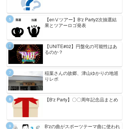
【enⅤツアー】B'z Party2次抽選結
果とツアーロゴ発表
【UNITE#02】円盤化の可能性はあ
るのか？
稲葉さんの故郷、津山ゆかりの地巡
りレポ
【B'z Party】〇〇周年記念品まとめ
B'zの曲がスポーツテーマ曲に使われ