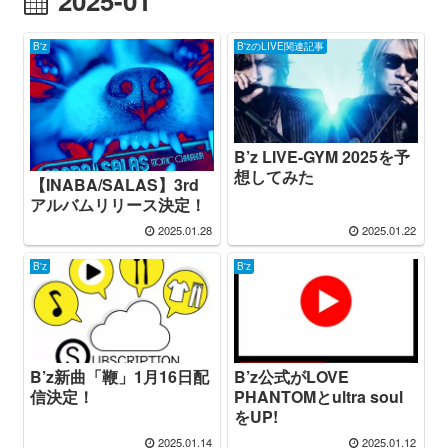
2025-01
B'z
B'zのLIVE関連記事
B’z LIVE-GYM 2025を予
想してみた
【INABA/SALAS】3rd
アルバムリリース決定！
2025.01.28
2025.01.22
B'z
B'z
B’z新曲「鞭」1月16日配
B’z公式がLOVE
信決定！
PHANTOMとultra soul
をUP!
2025.01.14
2025.01.12