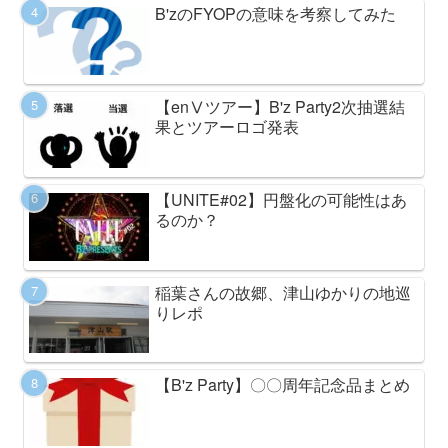
B'zのFYOPの意味を考察してみた
【enⅤツアー】B'z Party2次抽選結
果とツアーロゴ発表
【UNITE#02】円盤化の可能性はあ
るのか？
稲葉さんの故郷、津山ゆかりの地巡
りレポ
【B'z Party】〇〇周年記念品まとめ