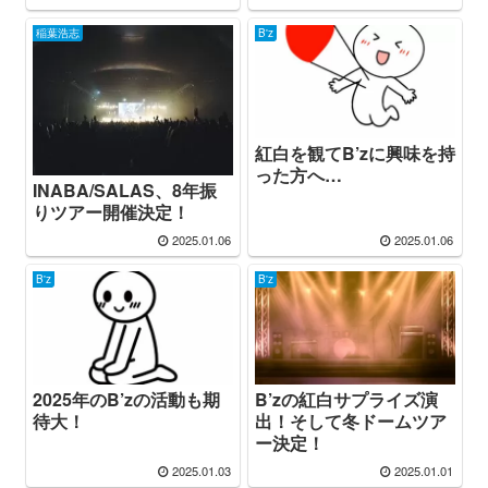
稲葉浩志
B'z
紅白を観てB’zに興味を持
った方へ…
INABA/SALAS、8年振
りツアー開催決定！
2025.01.06
2025.01.06
B'z
B'z
2025年のB’zの活動も期
B’zの紅白サプライズ演
待大！
出！そして冬ドームツア
ー決定！
2025.01.03
2025.01.01