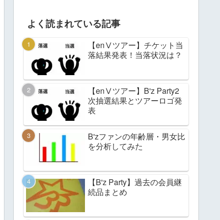
よく読まれている記事
【enⅤツアー】チケット当
落結果発表！当落状況は？
【enⅤツアー】B'z Party2
次抽選結果とツアーロゴ発
表
B'zファンの年齢層・男女比
を分析してみた
【B'z Party】過去の会員継
続品まとめ