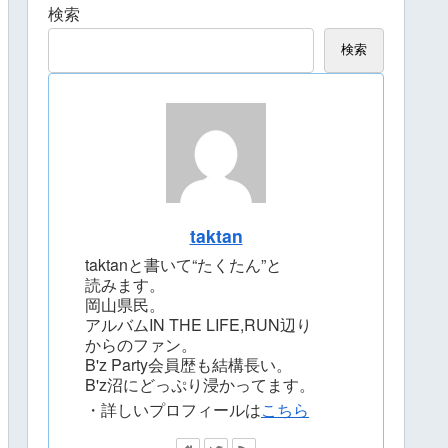
検索
検索
taktan
taktanと書いて“たくたん”と
読みます。
岡山県民。
アルバムIN THE LIFE,RUN辺り
からのファン。
B'z Party会員歴も結構長い。
B'z沼にどっぷり浸かってます。
・詳しいプロフィールは
こちら