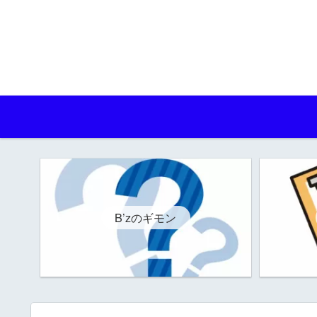
B’zのギモン