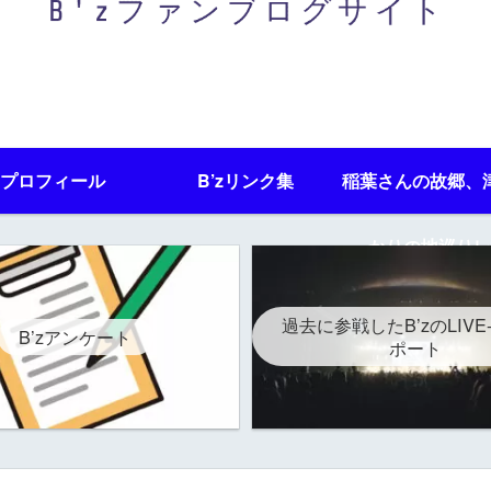
プロフィール
B’zリンク集
稲葉さんの故郷、
かりの地巡りレ
過去に参戦したB’zのLIVE
B’zアンケート
ポート