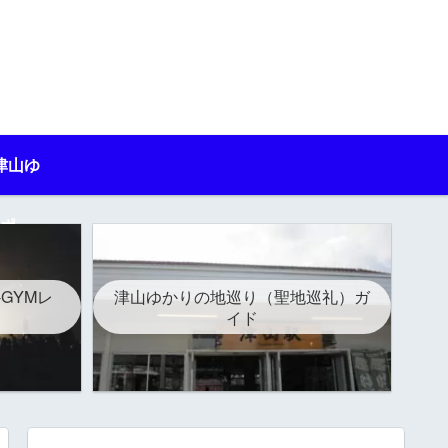
津山ゆ
ポ
-GYMレ
津山ゆかりの地巡り（聖地巡礼）ガ
イド