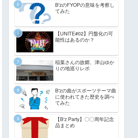
B'zのFYOPの意味を考察し
てみた
【UNITE#02】円盤化の可
能性はあるのか？
稲葉さんの故郷、津山ゆか
りの地巡りレポ
B'zの曲がスポーツテーマ曲
に使われてきた歴史を調べ
てみた
【B'z Party】〇〇周年記念
品まとめ