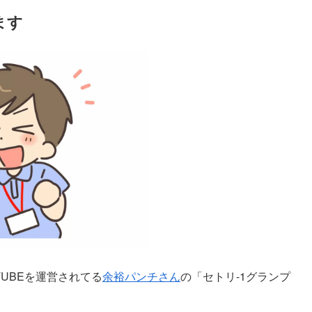
ます
TUBEを運営されてる
余裕パンチさん
の「セトリ-1グランプ