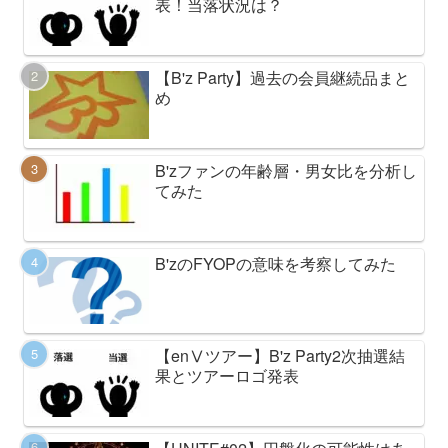
表！当落状況は？
【B'z Party】過去の会員継続品まと
め
B'zファンの年齢層・男女比を分析し
てみた
B'zのFYOPの意味を考察してみた
【enⅤツアー】B'z Party2次抽選結
果とツアーロゴ発表