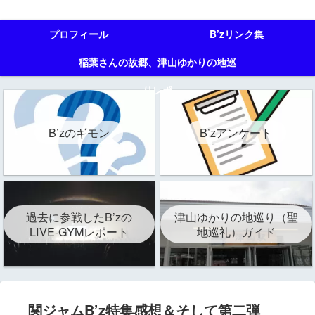
プロフィール
B’zリンク集
稲葉さんの故郷、津山ゆかりの地巡
りレポ
B’zのギモン
B’zアンケート
過去に参戦したB’zの
津山ゆかりの地巡り（聖
LIVE-GYMレポート
地巡礼）ガイド
関ジャムB’z特集感想＆そして第二弾