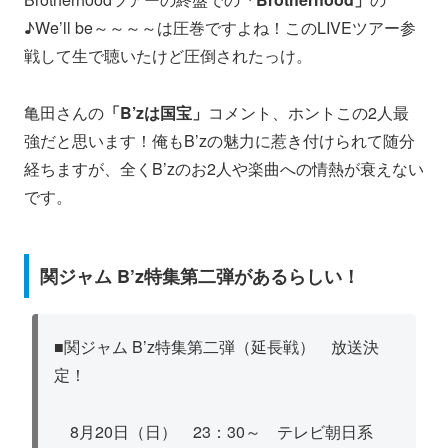
♪We’ll be～～～～は圧巻ですよね！このLIVEツアー参
戦して生で聴いたけど圧倒されたっけ。
亀田さんの
「B’zは国宝」
コメント、ホントこの2人最
強だと思います！俺もB’zの魅力に惹き付けられて随分
経ちますが、全くB’zのお2人や楽曲への情熱が衰えない
です。
関ジャム B’z特集第二弾があるらしい！
■関ジャム B’z特集第二弾（延長戦） 放送決
定！
8月20日（日） 23：30～ テレビ朝日系