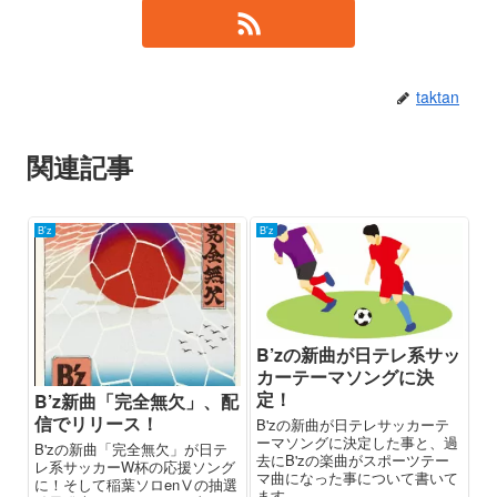
taktan
関連記事
B'z
B'z
B’zの新曲が日テレ系サッ
カーテーマソングに決
定！
B’z新曲「完全無欠」、配
信でリリース！
B'zの新曲が日テレサッカーテ
ーマソングに決定した事と、過
B'zの新曲「完全無欠」が日テ
去にB'zの楽曲がスポーツテー
レ系サッカーW杯の応援ソング
マ曲になった事について書いて
に！そして稲葉ソロenⅤの抽選
ます。