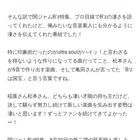
そんな訳で関ジャムB’z特集、プロ目線でB’zの凄さを語
ってくれたけど、俺みたいな音楽素人にも分かるように
凄さを伝えてくれた番組でした！
特に印象的だったのがultra soulがハイッ！と言わざる
を得ないような作りになってる曲だってこと、松本さん
が5音で作り出す楽曲、そして亀田さんが言ってた「B’z
は国宝」と言う言葉ですね。
稲葉さん松本さん、どちらも凄い才能の持ち主だけど、
決して驕らず努力し続けて新しい楽曲を生み出す姿勢は
凄いと思います！ずっとファンを続けてきてよかった
ー！
関ジャムB’z特集、8月20日の第二弾の延長戦も楽しみ