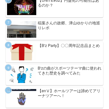
【UNITE#02】円盤化の可能性はあ
るのか？
稲葉さんの故郷、津山ゆかりの地巡
りレポ
【B'z Party】〇〇周年記念品まとめ
B'zの曲がスポーツテーマ曲に使われ
てきた歴史を調べてみた
【enⅤ】ホールツアーは諦めてアリ
ーナツアーへ！