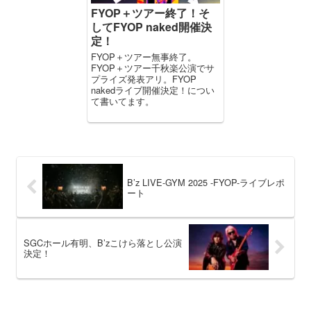
FYOP＋ツアー終了！そ
してFYOP naked開催決
定！
FYOP＋ツアー無事終了。
FYOP＋ツアー千秋楽公演でサ
プライズ発表アリ。FYOP
nakedライブ開催決定！につい
て書いてます。
B’z LIVE-GYM 2025 -FYOP-ライブレポ
ート
SGCホール有明、B’zこけら落とし公演
決定！