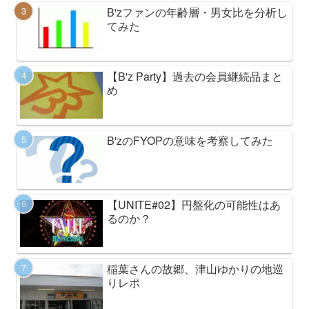
B'zファンの年齢層・男女比を分析し
てみた
【B'z Party】過去の会員継続品まと
め
B'zのFYOPの意味を考察してみた
【UNITE#02】円盤化の可能性はあ
るのか？
稲葉さんの故郷、津山ゆかりの地巡
りレポ