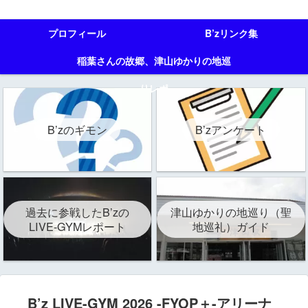
プロフィール
B’zリンク集
稲葉さんの故郷、津山ゆかりの地巡
りレポ
B’zのギモン
B’zアンケート
過去に参戦したB’zの
津山ゆかりの地巡り（聖
LIVE-GYMレポート
地巡礼）ガイド
B’z LIVE-GYM 2026 -FYOP＋-アリーナ