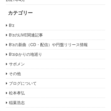
カテゴリー
B'z
B'zのLIVE関連記事
B'zの新曲（CD・配信）や円盤リリース情報
B'zゆかりの地巡り
サポメン
その他
ブログについて
松本孝弘
稲葉浩志