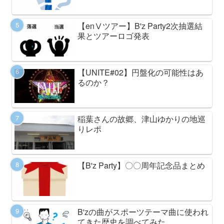
【enⅤツアー】B'z Party2次抽選結
果とツアーロゴ発表
【UNITE#02】円盤化の可能性はあ
るのか？
稲葉さんの故郷、津山ゆかりの地巡
りレポ
【B'z Party】〇〇周年記念品まとめ
B'zの曲がスポーツテーマ曲に使われ
てきた歴史を調べてみた