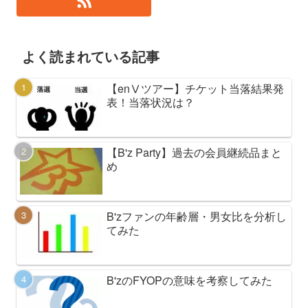
よく読まれている記事
【enⅤツアー】チケット当落結果発
表！当落状況は？
【B'z Party】過去の会員継続品まと
め
B'zファンの年齢層・男女比を分析し
てみた
B'zのFYOPの意味を考察してみた