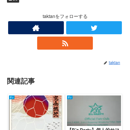
taktanをフォローする
taktan
関連記事
B'z
B'z
【B’z Party】個人的サマ