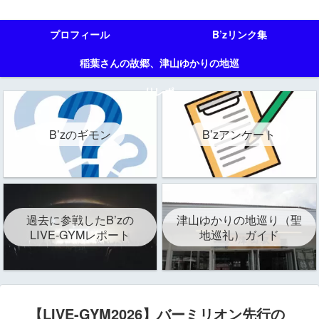
プロフィール
B’zリンク集
稲葉さんの故郷、津山ゆかりの地巡
りレポ
B’zのギモン
B’zアンケート
過去に参戦したB’zの
津山ゆかりの地巡り（聖
LIVE-GYMレポート
地巡礼）ガイド
【LIVE-GYM2026】バーミリオン先行の