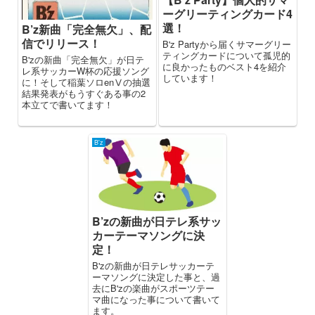
ーグリーティングカード4
選！
B’z新曲「完全無欠」、配
信でリリース！
B'z Partyから届くサマーグリー
ティングカードについて孤児的
B'zの新曲「完全無欠」が日テ
に良かったものベスト4を紹介
レ系サッカーW杯の応援ソング
しています！
に！そして稲葉ソロenⅤの抽選
結果発表がもうすぐある事の2
本立てで書いてます！
B'z
B’zの新曲が日テレ系サッ
カーテーマソングに決
定！
B'zの新曲が日テレサッカーテ
ーマソングに決定した事と、過
去にB'zの楽曲がスポーツテー
マ曲になった事について書いて
ます。