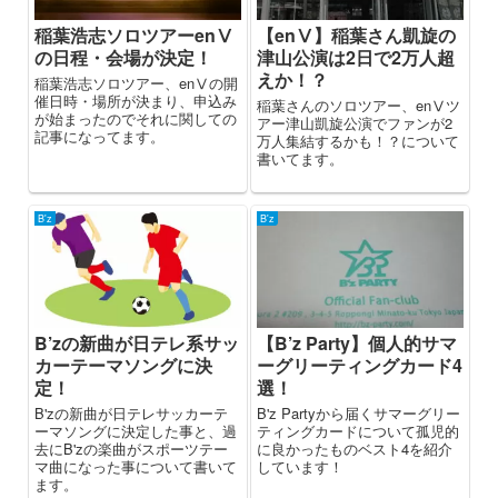
稲葉浩志ソロツアーenⅤ
【enⅤ】稲葉さん凱旋の
の日程・会場が決定！
津山公演は2日で2万人超
えか！？
稲葉浩志ソロツアー、enⅤの開
催日時・場所が決まり、申込み
稲葉さんのソロツアー、enⅤツ
が始まったのでそれに関しての
アー津山凱旋公演でファンが2
記事になってます。
万人集結するかも！？について
書いてます。
B'z
B'z
B’zの新曲が日テレ系サッ
【B’z Party】個人的サマ
カーテーマソングに決
ーグリーティングカード4
定！
選！
B'zの新曲が日テレサッカーテ
B'z Partyから届くサマーグリー
ーマソングに決定した事と、過
ティングカードについて孤児的
去にB'zの楽曲がスポーツテー
に良かったものベスト4を紹介
マ曲になった事について書いて
しています！
ます。