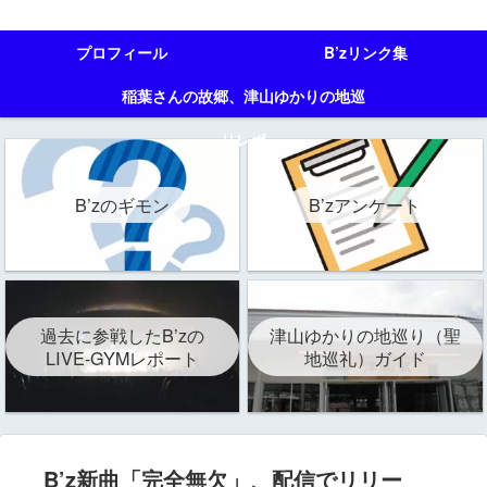
プロフィール
B’zリンク集
稲葉さんの故郷、津山ゆかりの地巡
りレポ
B’zのギモン
B’zアンケート
過去に参戦したB’zの
津山ゆかりの地巡り（聖
LIVE-GYMレポート
地巡礼）ガイド
B’z新曲「完全無欠」、配信でリリー