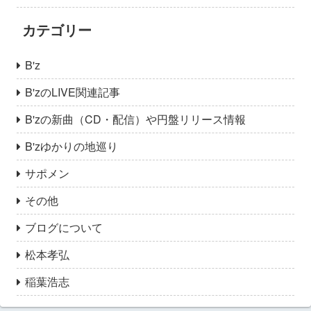
カテゴリー
B'z
B'zのLIVE関連記事
B'zの新曲（CD・配信）や円盤リリース情報
B'zゆかりの地巡り
サポメン
その他
ブログについて
松本孝弘
稲葉浩志