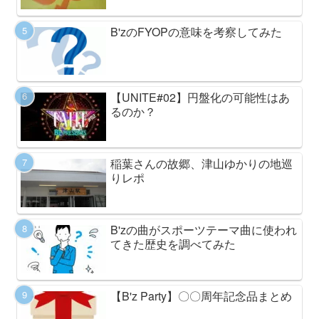
B'zのFYOPの意味を考察してみた
【UNITE#02】円盤化の可能性はあ
るのか？
稲葉さんの故郷、津山ゆかりの地巡
りレポ
B'zの曲がスポーツテーマ曲に使われ
てきた歴史を調べてみた
【B'z Party】〇〇周年記念品まとめ