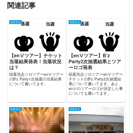
関連記事
稲葉浩志
稲葉浩志
【enⅤツアー】チケット
【enⅤツアー】B’z
当落結果発表！当落状況
Party2次抽選結果とツア
は？
ーロゴ発表
稲葉浩志ソロツアーenⅤツアー
稲葉浩志ソロツアーenⅤツアー
のB'z Party1次抽選の当落結果
チケットのB'z Party2次抽選結
について書いてます。
果について書いてます。あと、
enⅤのツアーロゴが決定した事
についても書いてます。
稲葉浩志
稲葉浩志