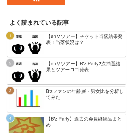
よく読まれている記事
【enⅤツアー】チケット当落結果発
表！当落状況は？
【enⅤツアー】B'z Party2次抽選結
果とツアーロゴ発表
B'zファンの年齢層・男女比を分析し
てみた
【B'z Party】過去の会員継続品まと
め