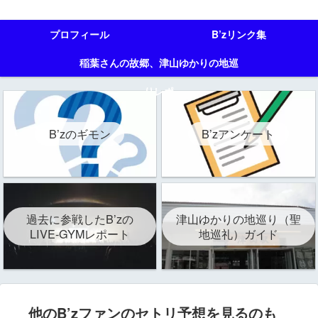
プロフィール
B’zリンク集
稲葉さんの故郷、津山ゆかりの地巡
りレポ
B’zのギモン
B’zアンケート
過去に参戦したB’zの
津山ゆかりの地巡り（聖
LIVE-GYMレポート
地巡礼）ガイド
他のB’zファンのセトリ予想を見るのも