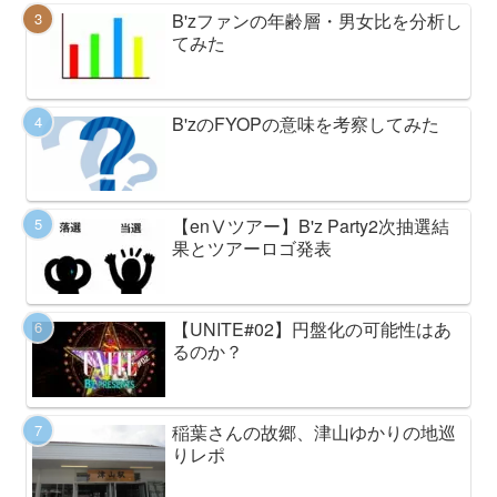
B'zファンの年齢層・男女比を分析し
てみた
B'zのFYOPの意味を考察してみた
【enⅤツアー】B'z Party2次抽選結
果とツアーロゴ発表
【UNITE#02】円盤化の可能性はあ
るのか？
稲葉さんの故郷、津山ゆかりの地巡
りレポ