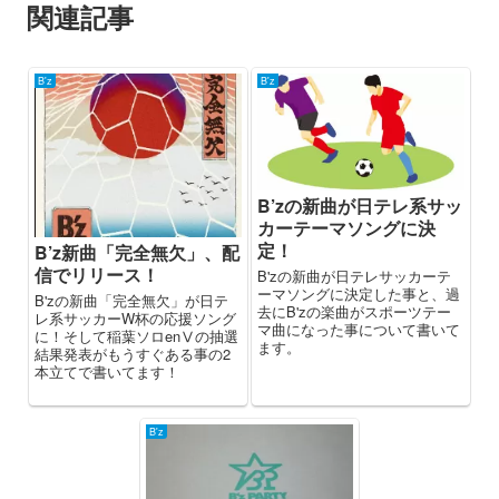
関連記事
B'z
B'z
B’zの新曲が日テレ系サッ
カーテーマソングに決
定！
B’z新曲「完全無欠」、配
信でリリース！
B'zの新曲が日テレサッカーテ
ーマソングに決定した事と、過
B'zの新曲「完全無欠」が日テ
去にB'zの楽曲がスポーツテー
レ系サッカーW杯の応援ソング
マ曲になった事について書いて
に！そして稲葉ソロenⅤの抽選
ます。
結果発表がもうすぐある事の2
本立てで書いてます！
B'z