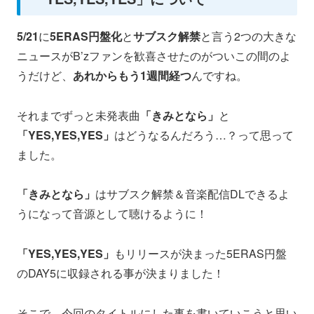
5/21
に
5ERAS円盤化
と
サブスク解禁
と言う2つの大きな
ニュースがB’zファンを歓喜させたのがついこの間のよ
うだけど、
あれからもう1週間経つ
んですね。
それまでずっと未発表曲
「きみとなら」
と
「YES,YES,YES」
はどうなるんだろう…？って思って
ました。
「きみとなら」
はサブスク解禁＆音楽配信DLできるよ
うになって音源として聴けるように！
「YES,YES,YES」
もリリースが決まった5ERAS円盤
のDAY5に収録される事が決まりました！
そこで、今回のタイトルにした事を書いていこうと思い