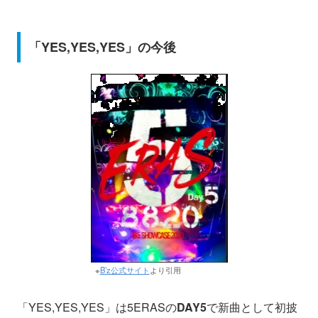
「YES,YES,YES」の今後
※
B’z公式サイト
より引用
「YES,YES,YES」は5ERASの
DAY5
で新曲として初披