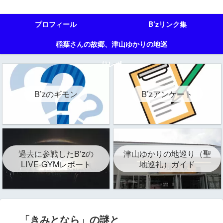
プロフィール
B’zリンク集
稲葉さんの故郷、津山ゆかりの地巡
りレポ
B’zのギモン
B’zアンケート
過去に参戦したB’zの
津山ゆかりの地巡り（聖
LIVE-GYMレポート
地巡礼）ガイド
「きみとなら」の謎と