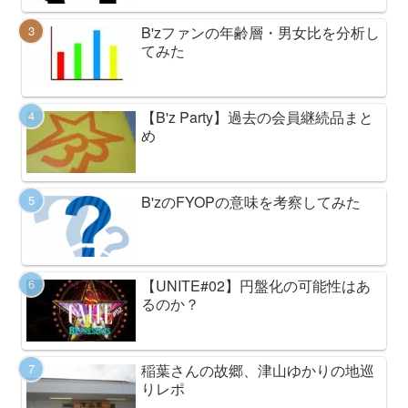
B'zファンの年齢層・男女比を分析し
てみた
【B'z Party】過去の会員継続品まと
め
B'zのFYOPの意味を考察してみた
【UNITE#02】円盤化の可能性はあ
るのか？
稲葉さんの故郷、津山ゆかりの地巡
りレポ