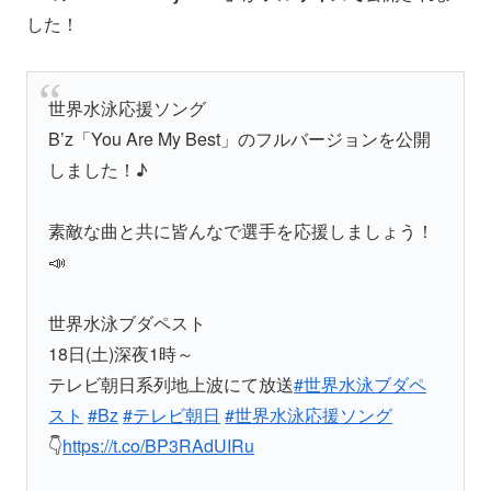
した！
世界水泳応援ソング
B’z「You Are My Best」のフルバージョンを公開
しました！♪
素敵な曲と共に皆んなで選手を応援しましょう！
📣
世界水泳ブダペスト
18日(土)深夜1時～
テレビ朝日系列地上波にて放送
#世界水泳ブダペ
スト
#Bz
#テレビ朝日
#世界水泳応援ソング
👇
https://t.co/BP3RAdUIRu