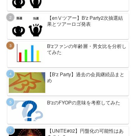
【enⅤツアー】B'z Party2次抽選結
果とツアーロゴ発表
B'zファンの年齢層・男女比を分析し
てみた
【B'z Party】過去の会員継続品まと
め
B'zのFYOPの意味を考察してみた
【UNITE#02】円盤化の可能性はあ