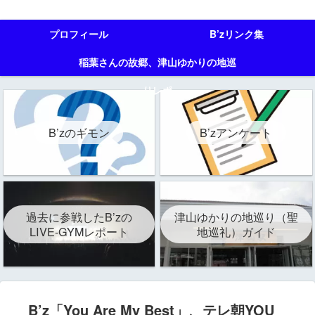
プロフィール
B’zリンク集
稲葉さんの故郷、津山ゆかりの地巡
りレポ
B’zのギモン
B’zアンケート
過去に参戦したB’zの
津山ゆかりの地巡り（聖
LIVE-GYMレポート
地巡礼）ガイド
B’z「You Are My Best」、テレ朝YOU