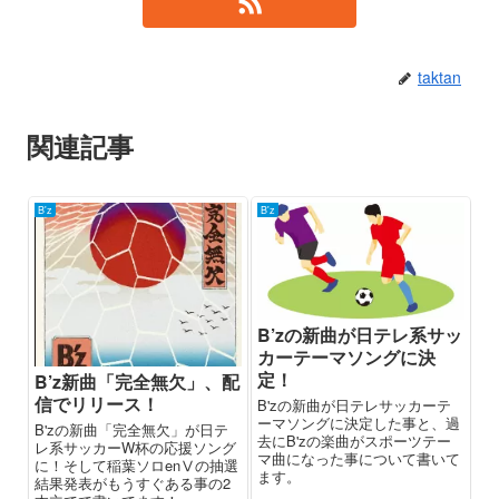
taktan
関連記事
B'z
B'z
B’zの新曲が日テレ系サッ
カーテーマソングに決
定！
B’z新曲「完全無欠」、配
信でリリース！
B'zの新曲が日テレサッカーテ
ーマソングに決定した事と、過
B'zの新曲「完全無欠」が日テ
去にB'zの楽曲がスポーツテー
レ系サッカーW杯の応援ソング
マ曲になった事について書いて
に！そして稲葉ソロenⅤの抽選
ます。
結果発表がもうすぐある事の2