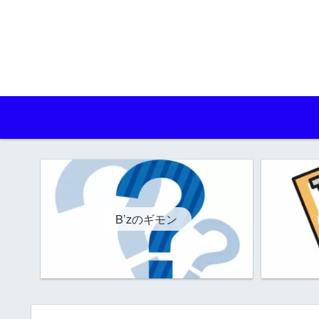
B’zのギモン