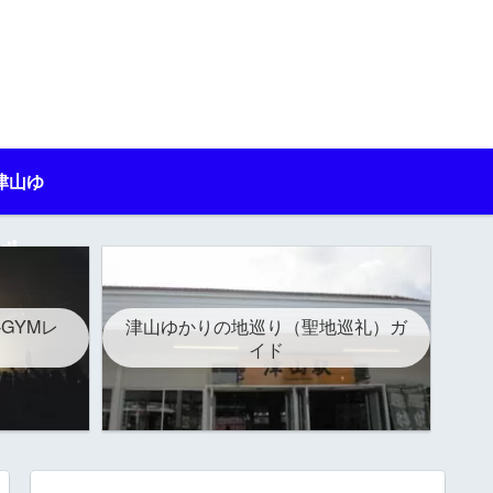
津山ゆ
ポ
-GYMレ
津山ゆかりの地巡り（聖地巡礼）ガ
イド