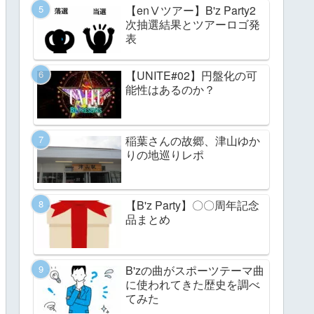
【enⅤツアー】B'z Party2
次抽選結果とツアーロゴ発
表
【UNITE#02】円盤化の可
能性はあるのか？
稲葉さんの故郷、津山ゆか
りの地巡りレポ
【B'z Party】〇〇周年記念
品まとめ
B'zの曲がスポーツテーマ曲
に使われてきた歴史を調べ
てみた