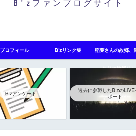
プロフィール
B’zリンク集
稲葉さんの故郷、
かりの地巡りレ
過去に参戦したB’zのLIVE
B’zアンケート
ポート