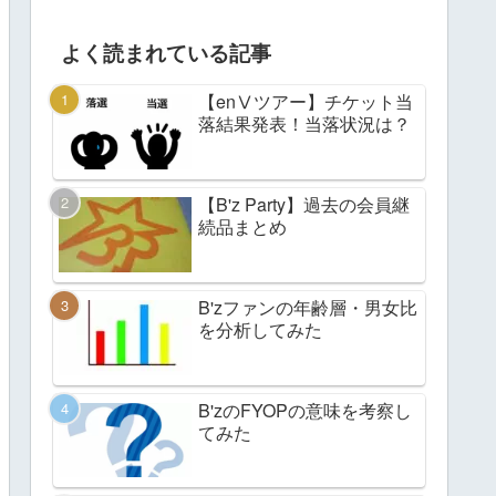
よく読まれている記事
【enⅤツアー】チケット当
落結果発表！当落状況は？
【B'z Party】過去の会員継
続品まとめ
B'zファンの年齢層・男女比
を分析してみた
B'zのFYOPの意味を考察し
てみた