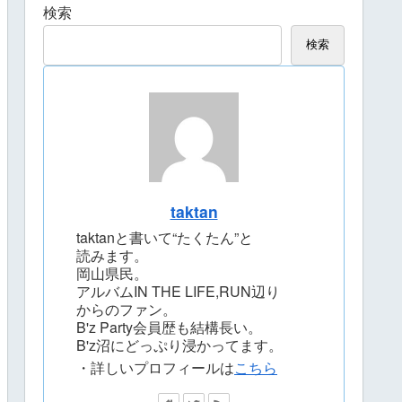
検索
検索
taktan
taktanと書いて“たくたん”と
読みます。
岡山県民。
アルバムIN THE LIFE,RUN辺り
からのファン。
B'z Party会員歴も結構長い。
B'z沼にどっぷり浸かってます。
・詳しいプロフィールは
こちら