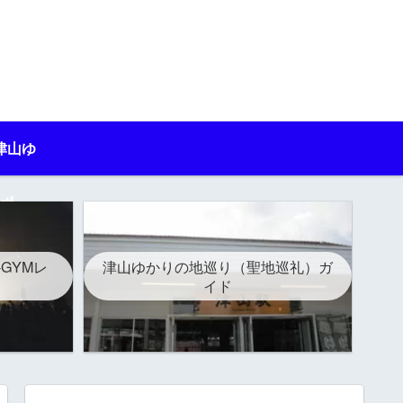
津山ゆ
ポ
-GYMレ
津山ゆかりの地巡り（聖地巡礼）ガ
イド