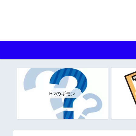
B’zのギモン