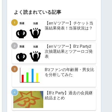
よく読まれている記事
【enⅤツアー】チケット当
落結果発表！当落状況は？
【enⅤツアー】B'z Party2
次抽選結果とツアーロゴ発
表
B'zファンの年齢層・男女比
を分析してみた
【B'z Party】過去の会員継
続品まとめ