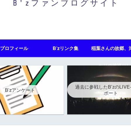
プロフィール
B’zリンク集
稲葉さんの故郷、
かりの地巡りレ
過去に参戦したB’zのLIVE
B’zアンケート
ポート