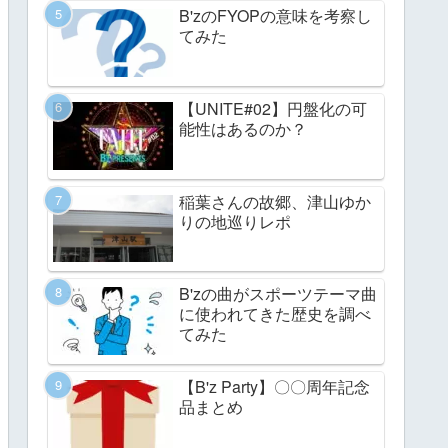
B'zのFYOPの意味を考察し
てみた
【UNITE#02】円盤化の可
能性はあるのか？
稲葉さんの故郷、津山ゆか
りの地巡りレポ
B'zの曲がスポーツテーマ曲
に使われてきた歴史を調べ
てみた
【B'z Party】〇〇周年記念
品まとめ