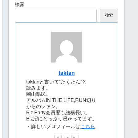
検索
検索
taktan
taktanと書いて“たくたん”と
読みます。
岡山県民。
アルバムIN THE LIFE,RUN辺り
からのファン。
B'z Party会員歴も結構長い。
B'z沼にどっぷり浸かってます。
・詳しいプロフィールは
こちら