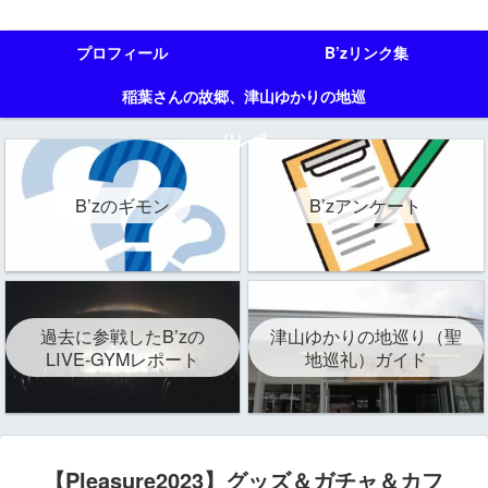
プロフィール
B’zリンク集
稲葉さんの故郷、津山ゆかりの地巡
りレポ
B’zのギモン
B’zアンケート
過去に参戦したB’zの
津山ゆかりの地巡り（聖
LIVE-GYMレポート
地巡礼）ガイド
【Pleasure2023】グッズ＆ガチャ＆カフ