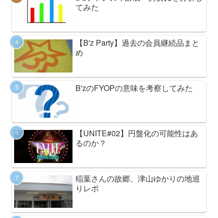
てみた
【B'z Party】過去の会員継続品まと
め
B'zのFYOPの意味を考察してみた
【UNITE#02】円盤化の可能性はあ
るのか？
稲葉さんの故郷、津山ゆかりの地巡
りレポ