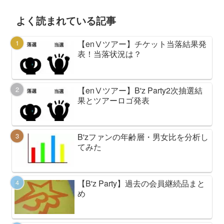
よく読まれている記事
【enⅤツアー】チケット当落結果発
表！当落状況は？
【enⅤツアー】B'z Party2次抽選結
果とツアーロゴ発表
B'zファンの年齢層・男女比を分析し
てみた
【B'z Party】過去の会員継続品まと
め