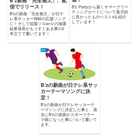
B’z新曲「完全無欠」、配
信でリリース！
B'z Partyから届くサマーグリー
ティングカードについて孤児的
B'zの新曲「完全無欠」が日テ
に良かったものベスト4を紹介
レ系サッカーW杯の応援ソング
しています！
に！そして稲葉ソロenⅤの抽選
結果発表がもうすぐある事の2
本立てで書いてます！
B'z
B’zの新曲が日テレ系サッ
カーテーマソングに決
定！
B'zの新曲が日テレサッカーテ
ーマソングに決定した事と、過
去にB'zの楽曲がスポーツテー
マ曲になった事について書いて
ます。