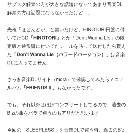
サブスク解禁の方が大きな話題になってあまり音楽DL
解禁の方は話題にならなかったけど…。
先程「ほとんどが」と書いたけど、HINOTORI円盤に付
いてたCD
「HINOTORI」
とか「Don’t Wanna Lie」の限
定版と通常盤に付いてたシールを貼って送付したら貰え
た
「Don’t Wanna Lie（バラードバージョン）」
は音楽
DLに入ってません。
さっき音楽DLサイト（mora）で確認してみたらミニア
ルバム
「FRIENDSⅡ」
もなかったです。
でも、それ以外はほぼコンプリートしてるので、過去の
B’zの曲をバラで買うのもアリだと思います。
今回の「SLEEPLESS」を音楽DLで買う時、過去のB’z