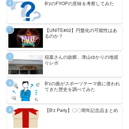
B'zのFYOPの意味を考察してみた
【UNITE#02】円盤化の可能性はあ
るのか？
稲葉さんの故郷、津山ゆかりの地巡
りレポ
B'zの曲がスポーツテーマ曲に使われ
てきた歴史を調べてみた
【B'z Party】〇〇周年記念品まとめ