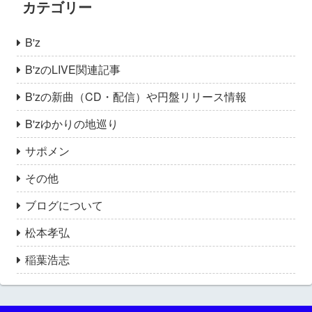
カテゴリー
B'z
B'zのLIVE関連記事
B'zの新曲（CD・配信）や円盤リリース情報
B'zゆかりの地巡り
サポメン
その他
ブログについて
松本孝弘
稲葉浩志