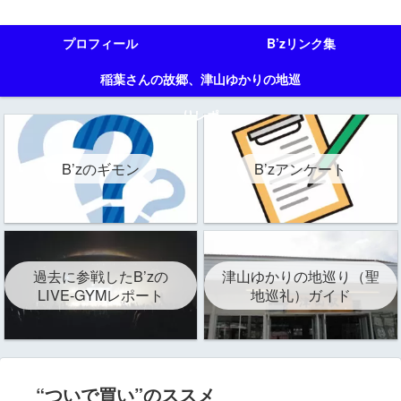
プロフィール
B’zリンク集
稲葉さんの故郷、津山ゆかりの地巡
りレポ
B’zのギモン
B’zアンケート
過去に参戦したB’zの
津山ゆかりの地巡り（聖
LIVE-GYMレポート
地巡礼）ガイド
“ついで買い”のススメ