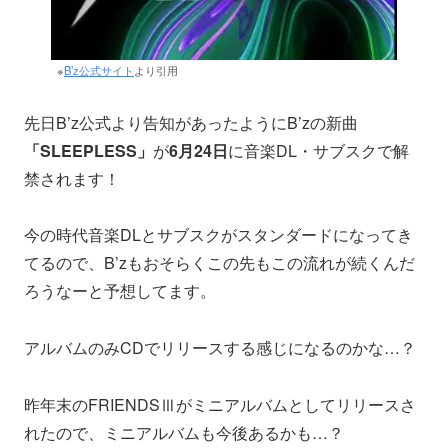
※
B’z公式サイト
より引用
先日B’z公式より告知があったようにB’zの新曲
「SLEEPLESS」
が
6月24日
に音楽DL・サブスクで解
禁されます！
今の時代音楽DLとサブスクがスタンダードになってき
てるので、B’zもおそらくこの先もこの流れが続くんだ
ろうなーと予想してます。
アルバムのみCDでリリースする感じになるのかな…？
昨年末のFRIENDSⅢがミニアルバムとしてリリースさ
れたので、ミニアルバムも今後あるかも…？