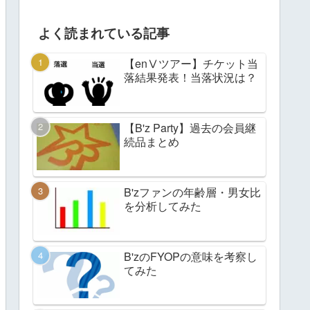
よく読まれている記事
【enⅤツアー】チケット当
落結果発表！当落状況は？
【B'z Party】過去の会員継
続品まとめ
B'zファンの年齢層・男女比
を分析してみた
B'zのFYOPの意味を考察し
てみた