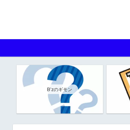
B’zのギモン