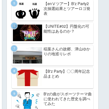
【enⅤツアー】B'z Party2
次抽選結果とツアーロゴ発
表
【UNITE#02】円盤化の可
能性はあるのか？
稲葉さんの故郷、津山ゆか
りの地巡りレポ
【B'z Party】〇〇周年記念
品まとめ
B'zの曲がスポーツテーマ曲
に使われてきた歴史を調べ
てみた