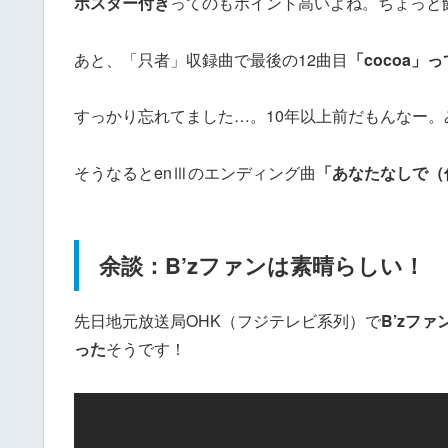
ポスター付き
ってのもポイント高いよね。ちょっと
あと、「只者」収録曲で最後の12曲目
「cocoa」
すっかり忘れてました…。10年以上前だもんなー
そうなるとenⅢのエンディング曲
「あなたなしで（
余談：B’zファンは素晴らしい！
先日地元放送局OHK（フジテレビ系列）で
B’zフ
った
そうです！