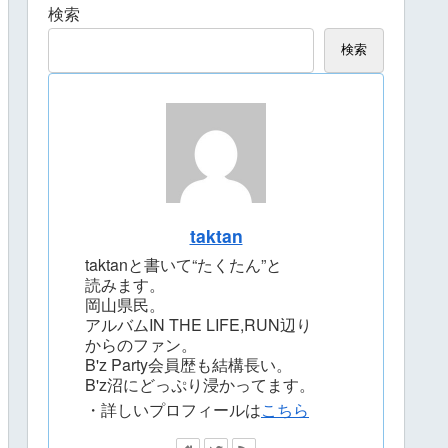
検索
検索
taktan
taktanと書いて“たくたん”と
読みます。
岡山県民。
アルバムIN THE LIFE,RUN辺り
からのファン。
B'z Party会員歴も結構長い。
B'z沼にどっぷり浸かってます。
・詳しいプロフィールは
こちら