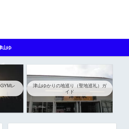
津山ゆ
ポ
-GYMレ
津山ゆかりの地巡り（聖地巡礼）ガ
イド