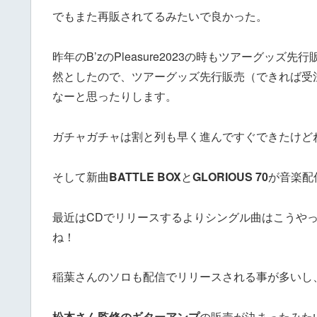
でもまた再販されてるみたいで良かった。
昨年のB’zのPleasure2023の時もツアーグ
然としたので、ツアーグッズ先行販売（できれば受
なーと思ったりします。
ガチャガチャは割と列も早く進んですぐできたけど
そして新曲
BATTLE BOX
と
GLORIOUS 70
が音楽配
最近はCDでリリースするよりシングル曲はこうや
ね！
稲葉さんのソロも配信でリリースされる事が多いし
松本さん監修のギターアンプ
の販売が決まったみた