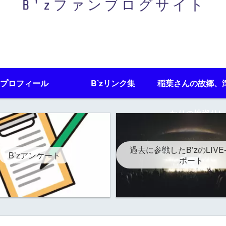
プロフィール
B’zリンク集
稲葉さんの故郷、
かりの地巡りレ
過去に参戦したB’zのLIVE
B’zアンケート
ポート