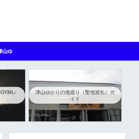
津山ゆ
ポ
-GYMレ
津山ゆかりの地巡り（聖地巡礼）ガ
イド