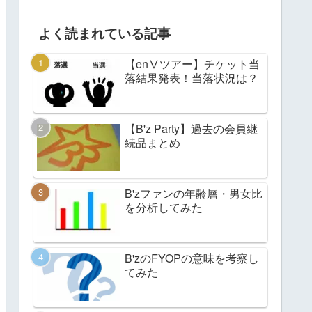
よく読まれている記事
【enⅤツアー】チケット当
落結果発表！当落状況は？
【B'z Party】過去の会員継
続品まとめ
B'zファンの年齢層・男女比
を分析してみた
B'zのFYOPの意味を考察し
てみた