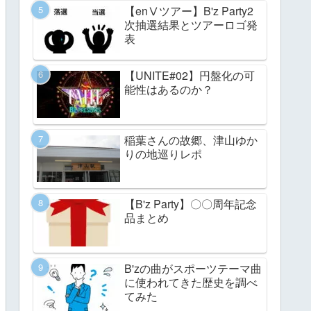
【enⅤツアー】B'z Party2
次抽選結果とツアーロゴ発
表
【UNITE#02】円盤化の可
能性はあるのか？
稲葉さんの故郷、津山ゆか
りの地巡りレポ
【B'z Party】〇〇周年記念
品まとめ
B'zの曲がスポーツテーマ曲
に使われてきた歴史を調べ
てみた