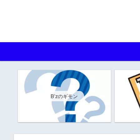
B’zのギモン