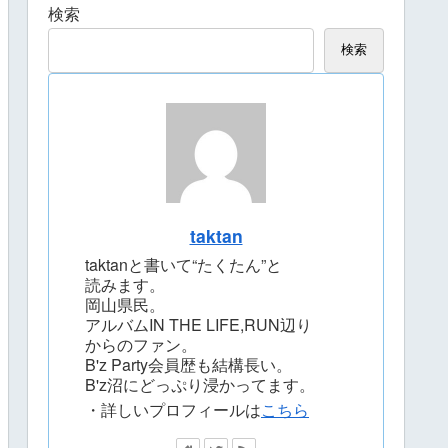
検索
検索
taktan
taktanと書いて“たくたん”と
読みます。
岡山県民。
アルバムIN THE LIFE,RUN辺り
からのファン。
B'z Party会員歴も結構長い。
B'z沼にどっぷり浸かってます。
・詳しいプロフィールは
こちら