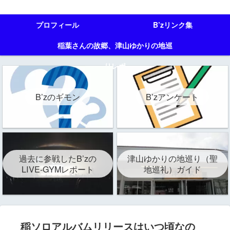
プロフィール
B’zリンク集
稲葉さんの故郷、津山ゆかりの地巡
りレポ
B’zのギモン
B’zアンケート
過去に参戦したB’zの
津山ゆかりの地巡り（聖
LIVE-GYMレポート
地巡礼）ガイド
稲ソロアルバムリリースはいつ頃なの