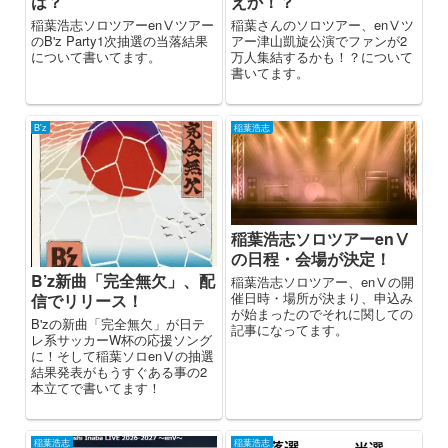
は？
えか！？
稲葉浩志ソロツアーenⅤツアー
稲葉さんのソロツアー、enⅤツ
のB'z Party1次抽選の当落結果
アー津山凱旋公演でファンが2
について書いてます。
万人集結するかも！？について
書いてます。
B'z
稲葉浩志
稲葉浩志ソロツアーenⅤ
の日程・会場が決定！
B’z新曲「完全無欠」、配
稲葉浩志ソロツアー、enⅤの開
催日時・場所が決まり、申込み
信でリリース！
が始まったのでそれに関しての
B'zの新曲「完全無欠」が日テ
記事になってます。
レ系サッカーW杯の応援ソング
に！そして稲葉ソロenⅤの抽選
結果発表がもうすぐある事の2
本立てで書いてます！
稲葉浩志
稲葉浩志