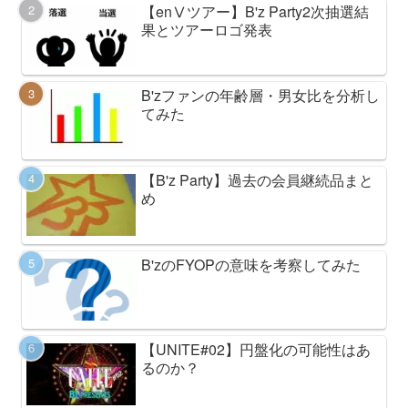
【enⅤツアー】B'z Party2次抽選結
果とツアーロゴ発表
B'zファンの年齢層・男女比を分析し
てみた
【B'z Party】過去の会員継続品まと
め
B'zのFYOPの意味を考察してみた
【UNITE#02】円盤化の可能性はあ
るのか？