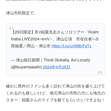
津山市民限定で。
【25日限定】B’z稲葉浩志さんソロツアー「Koshi
Inaba LIVE2024~enⅣ~」津山公演 市在住者へS
席抽選／岡山・津山市
https://t.co/urXMjcFsTz
— 津山朝日新聞｜Think Globally, Act Locally
(@tsuyamaasahi)
2024年4月25日
確かに県外のファンも多く訪れて津山の街を盛り上げて
くれるのも嬉しいけど、地元津山の市民の方にも地元の
スター・稲葉さんのライブを観てもらいたいですよね！