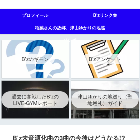
プロフィール
B’zリンク集
稲葉さんの故郷、津山ゆかりの地巡
りレポ
B’zのギモン
B’zアンケート
過去に参戦したB’zの
津山ゆかりの地巡り（聖
LIVE-GYMレポート
地巡礼）ガイド
B’z未音源化曲の3曲の今後はどうなる!?