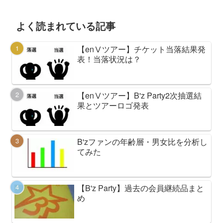
よく読まれている記事
【enⅤツアー】チケット当落結果発
表！当落状況は？
【enⅤツアー】B'z Party2次抽選結
果とツアーロゴ発表
B'zファンの年齢層・男女比を分析し
てみた
【B'z Party】過去の会員継続品まと
め