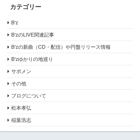
カテゴリー
B'z
B'zのLIVE関連記事
B'zの新曲（CD・配信）や円盤リリース情報
B'zゆかりの地巡り
サポメン
その他
ブログについて
松本孝弘
稲葉浩志