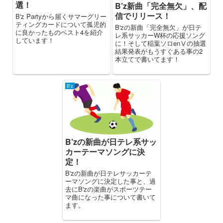
選！
B’z新曲「完全無欠」、配
信でリリース！
B'z Partyから届くサマーグリー
ティングカードについて孤児的
B'zの新曲「完全無欠」が日テ
に良かったものベスト4を紹介
レ系サッカーW杯の応援ソング
しています！
に！そして稲葉ソロenⅤの抽選
結果発表がもうすぐある事の2
本立てで書いてます！
B'z
B’zの新曲が日テレ系サッ
カーテーマソングに決
定！
B'zの新曲が日テレサッカーテ
ーマソングに決定した事と、過
去にB'zの楽曲がスポーツテー
マ曲になった事について書いて
ます。