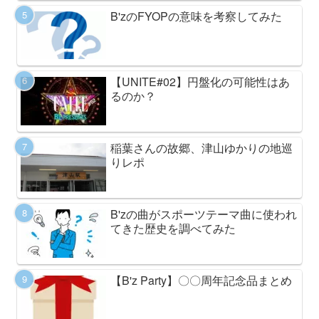
B'zのFYOPの意味を考察してみた
【UNITE#02】円盤化の可能性はあ
るのか？
稲葉さんの故郷、津山ゆかりの地巡
りレポ
B'zの曲がスポーツテーマ曲に使われ
てきた歴史を調べてみた
【B'z Party】〇〇周年記念品まとめ