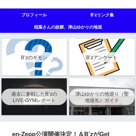
プロフィール
B’zリンク集
稲葉さんの故郷、津山ゆかりの地巡
りレポ
B’zのギモン
B’zアンケート
過去に参戦したB’zの
津山ゆかりの地巡り（聖
LIVE-GYMレポート
地巡礼）ガイド
en-Zepp公演開催決定！＆B’zがGet