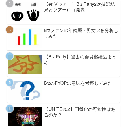
【enⅤツアー】B'z Party2次抽選結
果とツアーロゴ発表
B'zファンの年齢層・男女比を分析し
てみた
【B'z Party】過去の会員継続品まと
め
B'zのFYOPの意味を考察してみた
【UNITE#02】円盤化の可能性はあ
るのか？