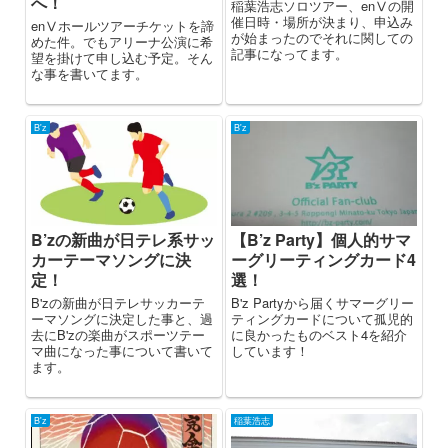
へ！
稲葉浩志ソロツアー、enⅤの開
催日時・場所が決まり、申込み
enⅤホールツアーチケットを諦
が始まったのでそれに関しての
めた件。でもアリーナ公演に希
記事になってます。
望を掛けて申し込む予定。そん
な事を書いてます。
B'z
B'z
B’zの新曲が日テレ系サッ
【B’z Party】個人的サマ
カーテーマソングに決
ーグリーティングカード4
定！
選！
B'zの新曲が日テレサッカーテ
B'z Partyから届くサマーグリー
ーマソングに決定した事と、過
ティングカードについて孤児的
去にB'zの楽曲がスポーツテー
に良かったものベスト4を紹介
マ曲になった事について書いて
しています！
ます。
B'z
稲葉浩志