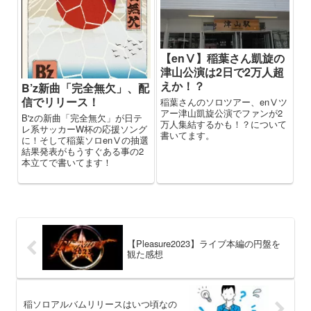
【enⅤ】稲葉さん凱旋の
津山公演は2日で2万人超
えか！？
B’z新曲「完全無欠」、配
信でリリース！
稲葉さんのソロツアー、enⅤツ
アー津山凱旋公演でファンが2
B'zの新曲「完全無欠」が日テ
万人集結するかも！？について
レ系サッカーW杯の応援ソング
書いてます。
に！そして稲葉ソロenⅤの抽選
結果発表がもうすぐある事の2
本立てで書いてます！
【Pleasure2023】ライブ本編の円盤を
観た感想
稲ソロアルバムリリースはいつ頃なの